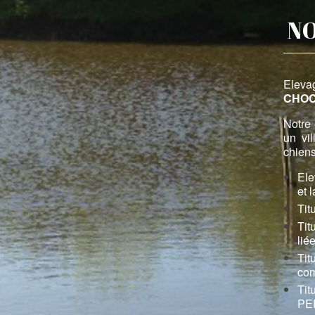
NO
Elev
CHO
Notre 
un vi
chiens
Ele
et 
Tit
Tit
lié
Tit
com
Tit
PE