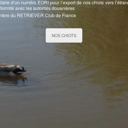
ulaire d’un numéro EORI pour l’export de nos chiots vers l’étra
formité avec les autorités douanières
mbre du RETRIEVER Club de France
NOS CHIOTS