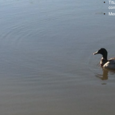
Tit
con
Me