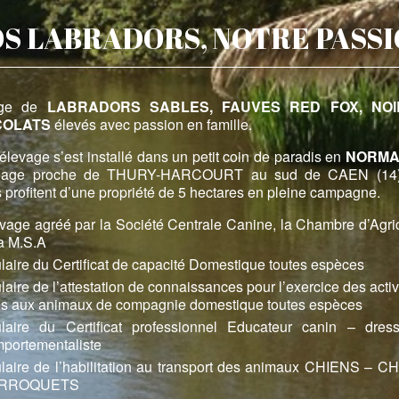
S LABRADORS, NOTRE PASS
age de
LABRADORS SABLES, FAUVES RED FOX, NOI
COLATS
élevés avec passion en famille.
élevage s’est installé dans un petit coin de paradis en
NORMA
llage proche de THURY-HARCOURT au sud de CAEN (14)
 profitent d’une propriété de 5 hectares en pleine campagne.
vage agréé par la Société Centrale Canine, la Chambre d’Agric
la M.S.A
ulaire du Certificat de capacité Domestique toutes espèces
ulaire de l’attestation de connaissances pour l’exercice des activ
es aux animaux de compagnie domestique toutes espèces
ulaire du Certificat professionnel Educateur canin – dres
portementaliste
ulaire de l’habilitation au transport des animaux CHIENS – C
RROQUETS