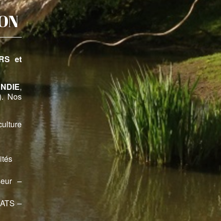
ION
RS et
NDIE
,
. Nos
ulture
ités
seur –
HATS –