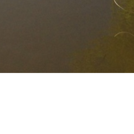
 NIKITA qui avait perdu sa maman peu après la
ère exceptionnel et nous avons décidé en 2014 de
tion particulière à leur socialisation afin qu’ils
notre plus grand bonheur et celui de nos enfants.
re d’amour de la forêt de Sivens », est arrivée à