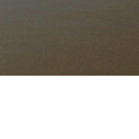
uand nous avons croisé le regard de notre première chienne
ines. Depuis nous sommes passionnés par cette race au caract
rs et de les voir grandir avec nos enfants.
 en parfaite harmonie avec nos chats et nous attachons une atten
nts. Nos chiens adultes vivent à nos côtés toute leur vie pour 
randir la famille avec une petite Golden retriever. « Une histoi
 le bout de leurs truffes fin 2025 – début 2026.