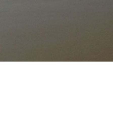
Notre amour du Labrador a commencé en 1997 q
naissance, elle était tout juste âgée de 5 sema
concrétiser notre rêve d’élever des bébés labrado
Nos chiots sont élevés dans la maison, ils vivent
deviennent d’excellents compagnons pour vos enfa
Passionnés de Retrievers, nous avons décidé d’ag
l’automne 2023, nos premiers goldinous pointeront