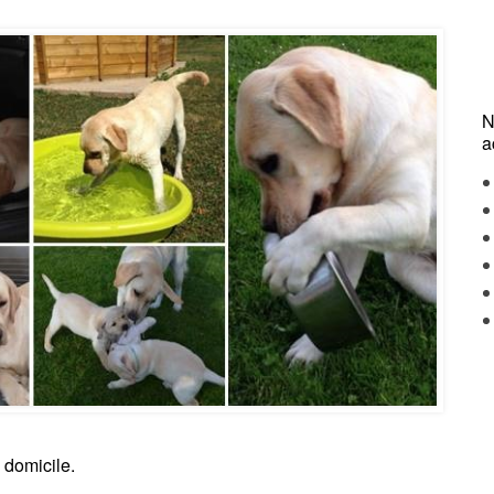
N
a
 domicile.