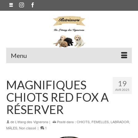
Menu
MAGNIFIQUES
19
AVR 2025
CHIOTS RED FOX A
RÉSERVER
de
L'étang des Vignerons
|
Posté dans :
CHIOTS
,
FEMELLES
,
LABRADOR
,
MÂLES
,
Non classé
|
1