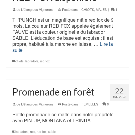
de
L'étang des Vignerons
|
Posté dans :
CHIOTS
,
MÂLES
|
1
TI 'PUNCH est un magnifique mâle red fox de 9
mois. La couleur RED FOX appelée également
FAUVE est la couleur originelle du labrador
SABLE. L'éducation de base est acquise : il est
propre, habitué à la marche en laisse, …
Lire la
suite
chiots
,
labradors
,
red fox
Promenade en forêt
22
JAN 2023
de
L'étang des Vignerons
|
Posté dans :
FEMELLES
|
0
Petite promenade ce matin dans notre propriété
avec PIN-UP, MONTANA et TRINITA.
labradors
,
noir
,
red fox
,
sable